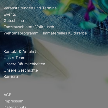
Veranstaltungen und Termine
Events
Gutscheine
Tanzrausch statt Vollrausch
Welttanzprogramm – Immaterielles Kulturerbe
Kontakt & Anfahrt
Unser Team
Unsere Räumlichkeiten
Unsere Geschichte
Karriere
AGB
Impressum
Datenschutz