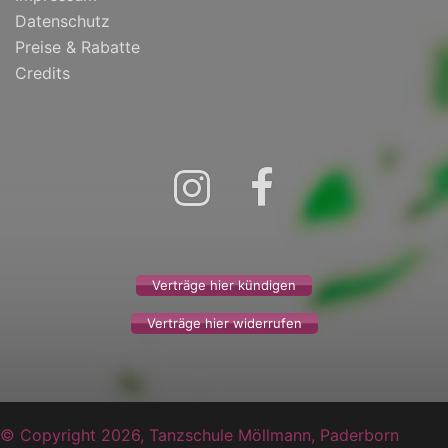
Datenschutz
Preise & Rabatte
Credits
Instagram
Facebook
Verträge hier kündigen
Verträge hier widerrufen
© Copyright 2026,
Tanzschule Möllmann, Paderborn