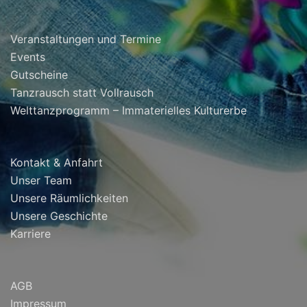
Veranstaltungen und Termine
Events
Gutscheine
Tanzrausch statt Vollrausch
Welttanzprogramm – Immaterielles Kulturerbe
Kontakt & Anfahrt
Unser Team
Unsere Räumlichkeiten
Unsere Geschichte
Karriere
AGB
Impressum