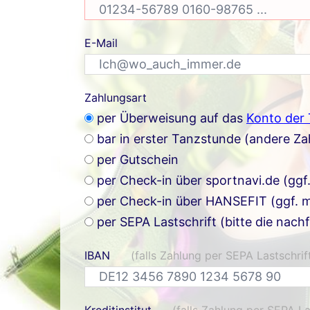
E-Mail
Zahlungsart
per Überweisung auf das
Konto der
bar in erster Tanzstunde (andere Z
per Gutschein
per Check-in über sportnavi.de (ggf
per Check-in über HANSEFIT (ggf. m
per SEPA Lastschrift (bitte die nach
IBAN
(falls Zahlung per SEPA Lastschrif
Kreditinstitut
(falls Zahlung per SEPA La