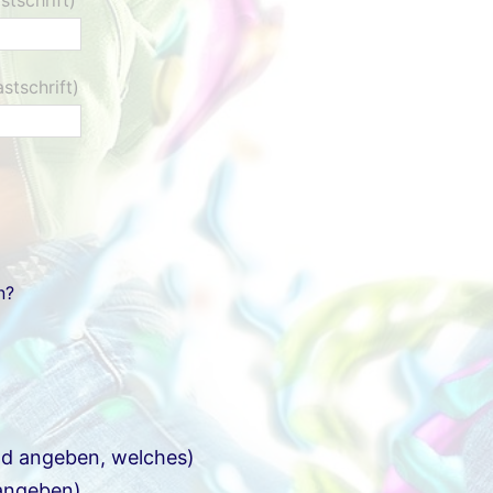
stschrift)
n?
ld angeben, welches)
 angeben)