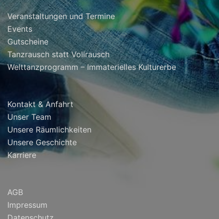
Veranstaltungen und Termine
Events
Gutscheine
Tanzrausch statt Vollrausch
Welttanzprogramm – Immaterielles Kulturerbe
Kontakt & Anfahrt
Unser Team
Unsere Räumlichkeiten
Unsere Geschichte
Karriere
AGB
Impressum
Datenschutz