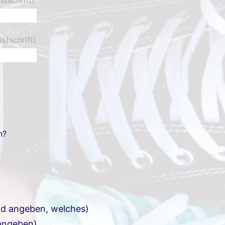
stschrift)
n?
ld angeben, welches)
 angeben)