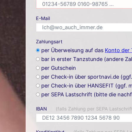
E-Mail
Zahlungsart
per Überweisung auf das
Konto der
bar in erster Tanzstunde (andere Z
per Gutschein
per Check-in über sportnavi.de (ggf
per Check-in über HANSEFIT (ggf. m
per SEPA Lastschrift (bitte die nach
IBAN
(falls Zahlung per SEPA Lastschrif
Kreditinstitut
(falls Zahlung per SEPA La