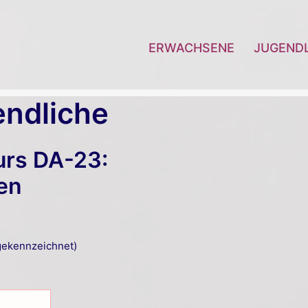
ERWACHSENE
JUGEND
ndliche
urs DA-23:
en
ekennzeichnet)