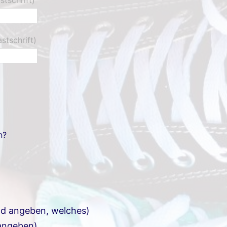
stschrift)
n?
ld angeben, welches)
 angeben)