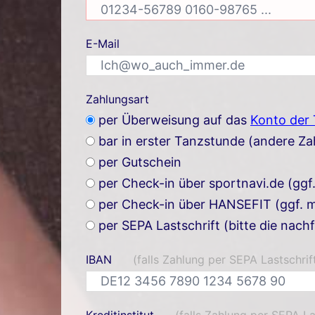
E-Mail
Zahlungsart
per Überweisung auf das
Konto der
bar in erster Tanzstunde (andere Z
per Gutschein
per Check-in über sportnavi.de (ggf
per Check-in über HANSEFIT (ggf. m
per SEPA Lastschrift (bitte die nach
IBAN
(falls Zahlung per SEPA Lastschrif
Kreditinstitut
(falls Zahlung per SEPA La