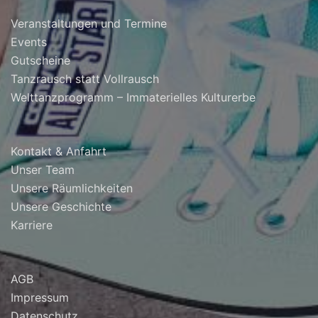
Veranstaltungen und Termine
Events
Gutscheine
Tanzrausch statt Vollrausch
Welttanzprogramm – Immaterielles Kulturerbe
Kontakt & Anfahrt
Unser Team
Unsere Räumlichkeiten
Unsere Geschichte
Karriere
AGB
Impressum
Datenschutz