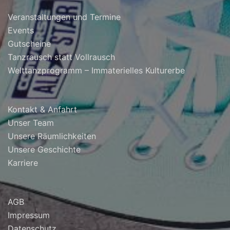
Veranstaltungen und Termine
Events
Gutscheine
Tanzrausch statt Vollrausch
Welttanzprogramm – Immaterielles Kulturerbe
Kontakt & Anfahrt
Unser Team
Unsere Räumlichkeiten
Unsere Geschichte
Karriere
AGB
Impressum
Datenschutz