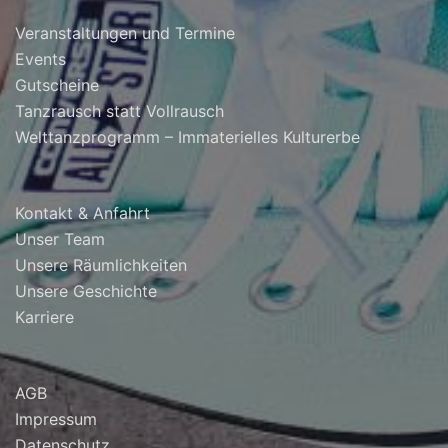
Veranstaltungen und Termine
Events
Gutscheine
Tanzrausch statt Vollrausch
Welttanzprogramm – Immaterielles Kulturerbe
Kontakt & Anfahrt
Unser Team
Unsere Räumlichkeiten
Unsere Geschichte
Karriere
AGB
Impressum
Datenschutz