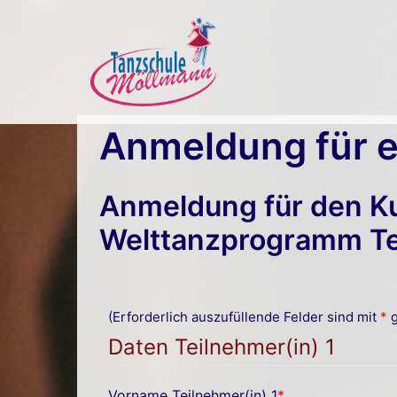
Zum
Inhalt
springen
Anmeldung für e
Anmeldung für den Ku
Welttanzprogramm Tei
(Erforderlich auszufüllende Felder sind mit
*
g
Daten Teilnehmer(in) 1
Vorname Teilnehmer(in) 1
*