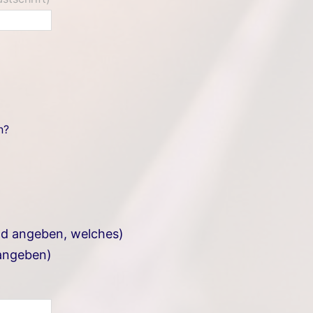
n?
ld angeben, welches)
 angeben)