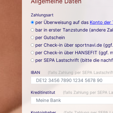
Allgemeine Daten
Zahlungsart
per Überweisung auf das
Konto der
bar in erster Tanzstunde (andere Z
per Gutschein
per Check-in über sportnavi.de (ggf
per Check-in über HANSEFIT (ggf. m
per SEPA Lastschrift (bitte die nach
IBAN
(falls Zahlung per SEPA Lastschrif
Kreditinstitut
(falls Zahlung per SEPA La
Kontoinhaber
(falls Zahlung per SEPA La