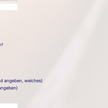
n?
ld angeben, welches)
 angeben)