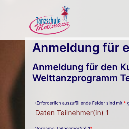
Zum
Inhalt
springen
Anmeldung für e
Anmeldung für den K
Welttanzprogramm Tei
(Erforderlich auszufüllende Felder sind mit
*
g
Daten Teilnehmer(in) 1
Vorname Teilnehmer(in) 1
*