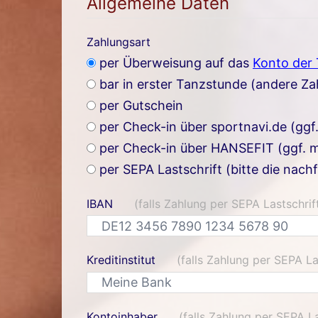
Allgemeine Daten
Zahlungsart
per Überweisung auf das
Konto der
bar in erster Tanzstunde (andere Z
per Gutschein
per Check-in über sportnavi.de (ggf
per Check-in über HANSEFIT (ggf. m
per SEPA Lastschrift (bitte die nach
IBAN
(falls Zahlung per SEPA Lastschrif
Kreditinstitut
(falls Zahlung per SEPA La
Kontoinhaber
(falls Zahlung per SEPA La