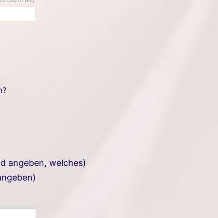
n?
ld angeben, welches)
 angeben)