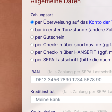
Allgemeine Daten
Zahlungsart
per Überweisung auf das
Konto der
bar in erster Tanzstunde (andere Z
per Gutschein
per Check-in über sportnavi.de (ggf
per Check-in über HANSEFIT (ggf. m
per SEPA Lastschrift (bitte die nach
IBAN
(falls Zahlung per SEPA Lastschrif
Kreditinstitut
(falls Zahlung per SEPA La
Kontoinhaber
(falls Zahlung per SEPA La