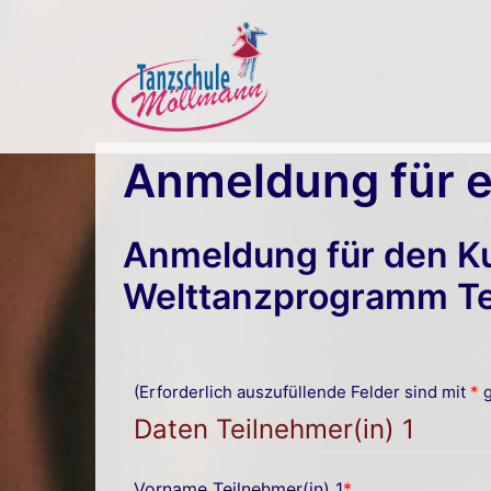
Zum
Inhalt
springen
Anmeldung für e
Anmeldung für den K
Welttanzprogramm Tei
(Erforderlich auszufüllende Felder sind mit
*
g
Daten Teilnehmer(in) 1
Vorname Teilnehmer(in) 1
*