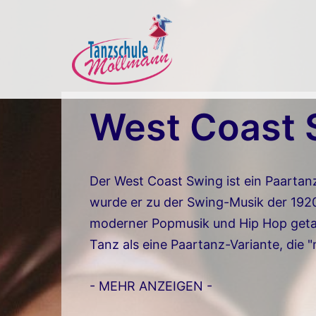
Zum
Inhalt
springen
West Coast 
Der West Coast Swing ist ein Paartanz,
wurde er zu der Swing-Musik der 1920
moderner Popmusik und Hip Hop getan
Tanz als eine Paartanz-Variante, die "m
- MEHR ANZEIGEN -
Wie sieht dieser Tanz aus?