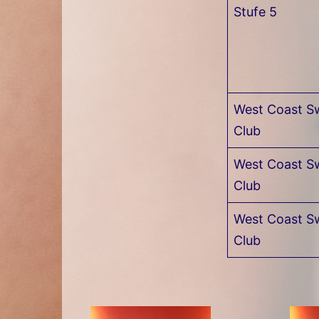
Stufe 5
Im ersten Kurs zeigen wir Ihnen die 
Schrittelemente, das Prinzip des Führ
vorrangig der "Left Side Pass" und d
aus der Stufe 1 auf, hierbei werden 
West Coast S
Club
West Coast S
Club
West Coast S
Club