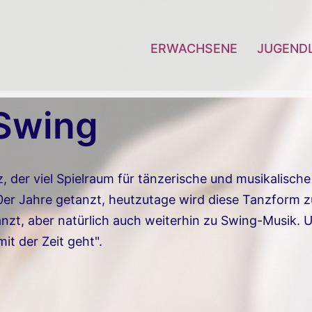
ERWACHSENE
JUGEND
Swing
 der viel Spielraum für tänzerische und musikalische 
er Jahre getanzt, heutzutage wird diese Tanzform zu
zt, aber natürlich auch weiterhin zu Swing-Musik. U
it der Zeit geht".