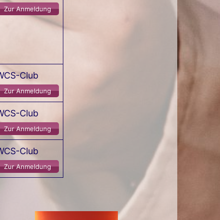
Zur Anmeldung
en Schritte und immer wiederkehrende
en. Inhalte unseres Kurses sind
 neuen Elementen auf die Kenntnisse
öglich.
WCS-Club
Zur Anmeldung
WCS-Club
Zur Anmeldung
WCS-Club
Zur Anmeldung