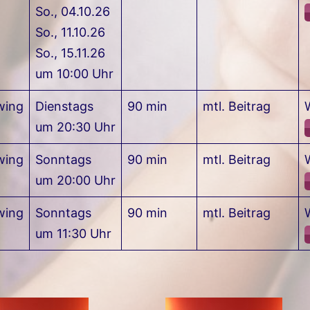
So., 04.10.26
Grundlagen dieses Tanzes: Sie erlernen die wichtigst
So., 11.10.26
ens und Folgens und die ersten Variationsmöglichkeit
So., 15.11.26
er "Underarm Pass". In den Folgekursen bauen wir mit
um 10:00 Uhr
mit der Zeit immer komplexere Figurenkombinationen m
wing
Dienstags
90 min
mtl. Beitrag
um 20:30 Uhr
wing
Sonntags
90 min
mtl. Beitrag
um 20:00 Uhr
wing
Sonntags
90 min
mtl. Beitrag
um 11:30 Uhr