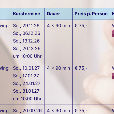
eint der Tanz weich und gleitend, so wirkt er elega
emberaubend und lassen die Zuschauenden darüber 
Kurstermine
Dauer
Preis p. Person
ie Musik unabhängig voneinander zu interpretieren. D
Schrittkombinationen orientiert, entstehen auch häuf
wing
So., 29.11.26
4 x 90 min
€ 75,-
ischen den beiden miteinander Tanzenden erforder
So., 06.12.26
e Rolle ein. Besonders ist außerdem, dass nicht in d
So., 13.12.26
Rollen zwischen "Leader" und "Follower" unterschieden
So., 20.12.26
um 10:00 Uhr
wing
So., 10.01.27
4 x 90 min
€ 75,-
20er Jahre an der Westküste der Vereinigten Staaten 
So., 17.01.27
er der offizielle Tanz des Bundesstaats Kalifornien. 
So., 24.01.27
 USA. 2010 wurde der Tanz auch in Deutschland beka
So., 31.01.27
 "Hotspots" sind zurzeit Freiburg und Düsseldorf, sc
um 10:00 Uhr
wing
So., 20.09.26
4 x 90 min
€ 75,-