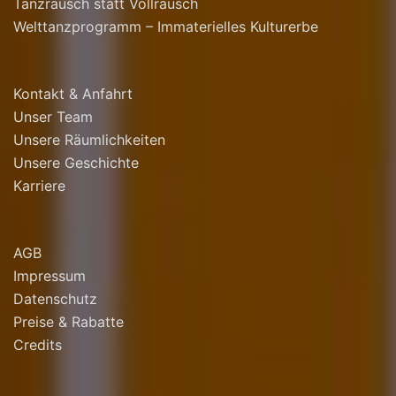
Tanzrausch statt Vollrausch
Welttanzprogramm – Immaterielles Kulturerbe
Kontakt & Anfahrt
Unser Team
Unsere Räumlichkeiten
Unsere Geschichte
Karriere
AGB
Impressum
Datenschutz
Preise & Rabatte
Credits