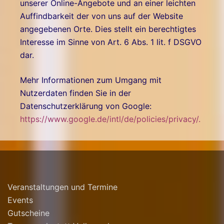
unserer Online-Angebote und an einer leichten
Auffindbarkeit der von uns auf der Website
angegebenen Orte. Dies stellt ein berechtigtes
Interesse im Sinne von Art. 6 Abs. 1 lit. f DSGVO
dar.
Mehr Informationen zum Umgang mit
Nutzerdaten finden Sie in der
Datenschutzerklärung von Google:
https://www.google.de/intl/de/policies/privacy/.
Veranstaltungen und Termine
Events
Gutscheine