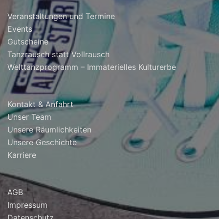
Veranstaltungen und Termine
Events
Gutscheine
Tanzrausch statt Vollrausch
Welttanzprogramm – Immaterielles Kulturerbe
Kontakt & Anfahrt
Unser Team
Unsere Räumlichkeiten
Unsere Geschichte
Karriere
AGB
Impressum
Datenschutz