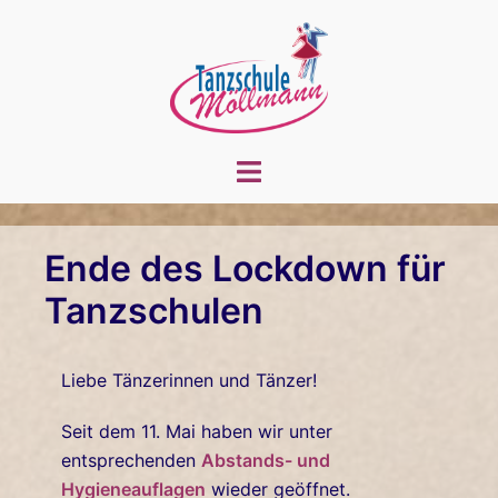
Zum
Inhalt
springen
Menü
umschalten
Ende des Lockdown für
Tanzschulen
Liebe Tänzerinnen und Tänzer!
Seit dem 11. Mai haben wir unter
entsprechenden
Abstands- und
Hygieneauflagen
wieder geöffnet.