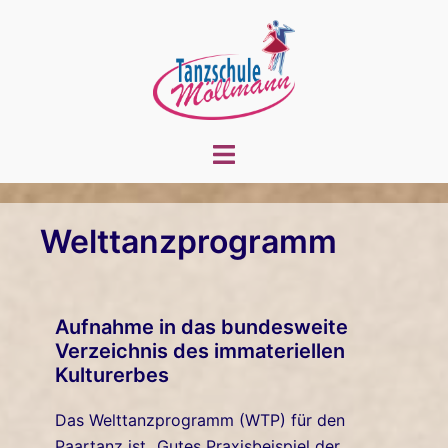
Zum
Inhalt
springen
Menü
umschalten
Welttanzprogramm
Aufnahme in das bundesweite
Verzeichnis des immateriellen
Kulturerbes
Das Welttanzprogramm (WTP) für den
Paartanz ist „Gutes Praxisbeispiel der