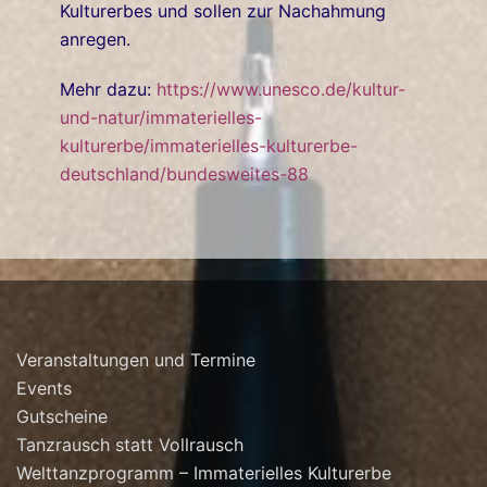
Kulturerbes und sollen zur Nachahmung
anregen.
Mehr dazu:
https://www.unesco.de/kultur-
und-natur/immaterielles-
kulturerbe/immaterielles-kulturerbe-
deutschland/bundesweites-88
Veranstaltungen und Termine
Events
Gutscheine
Tanzrausch statt Vollrausch
Welttanzprogramm – Immaterielles Kulturerbe